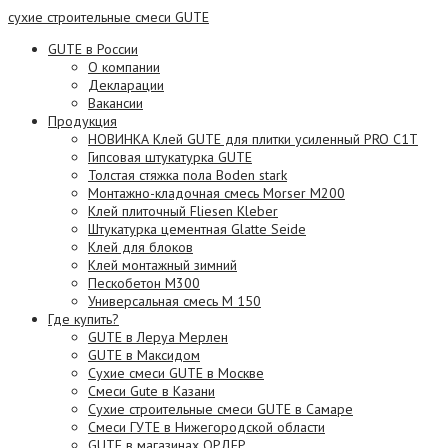
сухие строительные смеси GUTE
GUTE в России
О компании
Декларации
Вакансии
Продукция
НОВИНКА Клей GUTE для плитки усиленный PRO C1T
Гипсовая штукатурка GUTE
Толстая стяжка пола Boden stark
Монтажно-кладочная смесь Morser М200
Клей плиточный Fliesen Kleber
Штукатурка цементная Glatte Seide
Клей для блоков
Клей монтажный зимний
Пескобетон М300
Универсальная смесь М 150
Где купить?
GUTE в Леруа Мерлен
GUTE в Максидом
Сухие смеси GUTE в Москве
Смеси Gute в Казани
Сухие строительные смеси GUTE в Самаре
Смеси ГУТЕ в Нижегородской области
GUTE в магазинах ОРДЕР