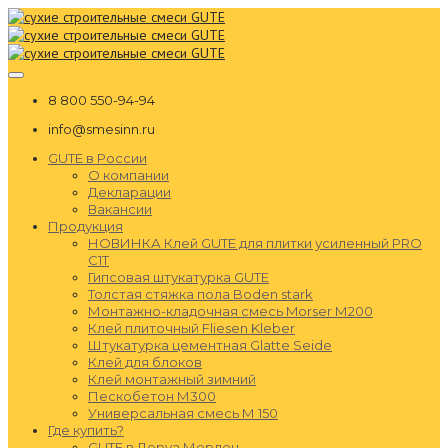
8 800 550-94-94
info@smesinn.ru
GUTE в России
О компании
Декларации
Вакансии
Продукция
НОВИНКА Клей GUTE для плитки усиленный PRO
C1T
Гипсовая штукатурка GUTE
Толстая стяжка пола Boden stark
Монтажно-кладочная смесь Morser М200
Клей плиточный Fliesen Kleber
Штукатурка цементная Glatte Seide
Клей для блоков
Клей монтажный зимний
Пескобетон М300
Универсальная смесь М 150
Где купить?
GUTE в Леруа Мерлен