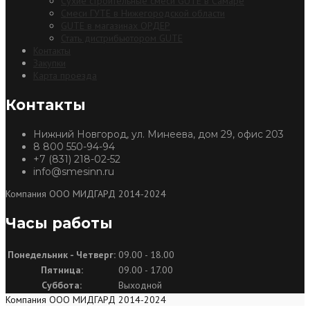
Сухие строительные смеси GUTE в Самаре
Смеси ГУТЕ в Нижегородской области
GUTE в магазинах ОРДЕР
Стать дистрибьютором GUTE
Контакты
Закупки
Карта проезда
Контакты
Нижний Новгород, ул. Минеева, дом 29, офис 203
8 800 550-94-94
+7 (831) 218-02-52
info@smesinn.ru
Компания ООО МИДГАРД 2014-2024
Часы работы
Понедельник - Четверг:
09.00 - 18.00
Пятница:
09.00 - 17.00
Суббота:
Выходной
Компания ООО МИДГАРД 2014-2024