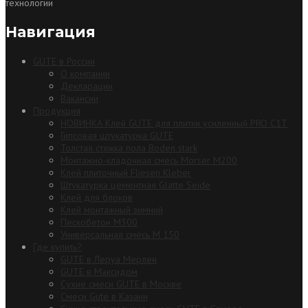
технологии
Навигация
GUTE в России
О компании
Декларации
Вакансии
Продукция
НОВИНКА Клей GUTE для плитки усиленный PRO C1T
Гипсовая штукатурка GUTE
Толстая стяжка пола Boden stark
Монтажно-кладочная смесь Morser М200
Клей плиточный Fliesen Kleber
Штукатурка цементная Glatte Seide
Клей для блоков
Клей монтажный зимний
Пескобетон М300
Универсальная смесь М 150
Где купить?
GUTE в Леруа Мерлен
GUTE в Максидом
Сухие смеси GUTE в Москве
Смеси Gute в Казани