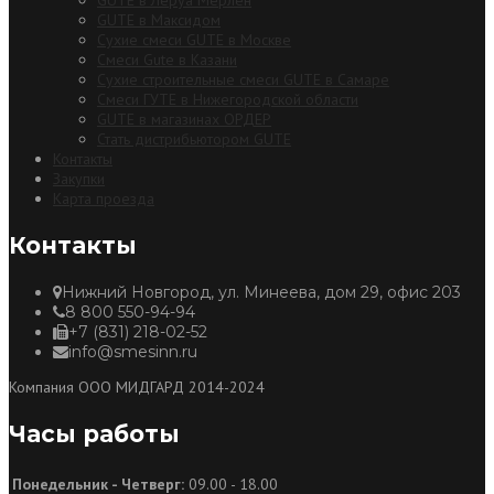
GUTE в Максидом
Сухие смеси GUTE в Москве
Смеси Gute в Казани
Сухие строительные смеси GUTE в Самаре
Смеси ГУТЕ в Нижегородской области
GUTE в магазинах ОРДЕР
Стать дистрибьютором GUTE
Контакты
Закупки
Карта проезда
Контакты
Нижний Новгород, ул. Минеева, дом 29, офис 203
8 800 550-94-94
+7 (831) 218-02-52
info@smesinn.ru
Компания ООО МИДГАРД 2014-2024
Часы работы
Понедельник - Четверг:
09.00 - 18.00