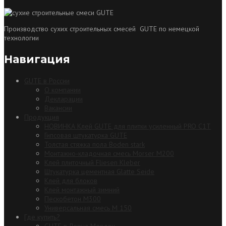
Производство сухих строительных смесей GUTE по немецкой
технологии
Навигация
GUTE в России
О компании
Декларации
Вакансии
Продукция
НОВИНКА Клей GUTE для плитки усиленный PRO C1T
Гипсовая штукатурка GUTE
Толстая стяжка пола Boden stark
Монтажно-кладочная смесь Morser М200
Клей плиточный Fliesen Kleber
Штукатурка цементная Glatte Seide
Клей для блоков
Клей монтажный зимний
Пескобетон М300
Универсальная смесь М 150
Где купить?
GUTE в Леруа Мерлен