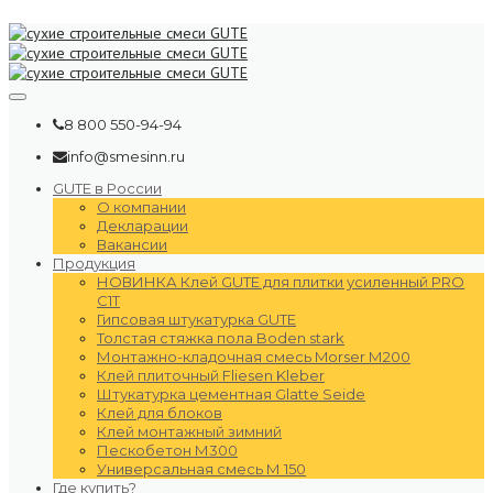
8 800 550-94-94
info@smesinn.ru
GUTE в России
О компании
Декларации
Вакансии
Продукция
НОВИНКА Клей GUTE для плитки усиленный PRO
C1T
Гипсовая штукатурка GUTE
Толстая стяжка пола Boden stark
Монтажно-кладочная смесь Morser М200
Клей плиточный Fliesen Kleber
Штукатурка цементная Glatte Seide
Клей для блоков
Клей монтажный зимний
Пескобетон М300
Универсальная смесь М 150
Где купить?