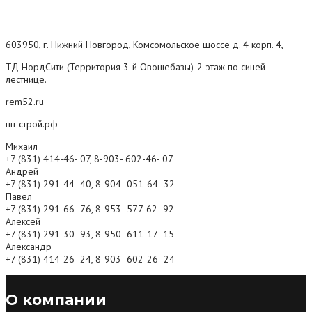
603950, г. Нижний Новгород, Комсомольское шоссе д. 4 корп. 4,
ТД НордСити (Территория 3-й Овощебазы)-2 этаж по синей
лестнице.
rem52.ru
нн-строй.рф
Михаил
+7 (831) 414-46- 07, 8-903- 602-46- 07
Андрей
+7 (831) 291-44- 40, 8-904- 051-64- 32
Павел
+7 (831) 291-66- 76, 8-953- 577-62- 92
Алексей
+7 (831) 291-30- 93, 8-950- 611-17- 15
Александр
+7 (831) 414-26- 24, 8-903- 602-26- 24
О компании