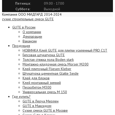
Пятница:
09.00 - 17.00
Суббота:
Выходной
Компания ООО МИДГАРД 2014-2024
сухие строительные смеси GUTE
GUTE в России
О компании
Декларации
Вакансии
Продукция
НОВИНКА Клей GUTE для плитки усиленный PRO C1T
Гипсовая штукатурка GUTE
Толстая стяжка пола Boden stark
Монтажно-кладочная смесь Morser М200
Клей плиточный Fliesen Kleber
Штукатурка цементная Glatte Seide
Клей для блоков
Клей монтажный зимний
Пескобетон М300
Универсальная смесь М 150
Где купить?
GUTE в Леруа Мерлен
GUTE в Максидом
Сухие смеси GUTE в Москве
Смеси Gute в Казани