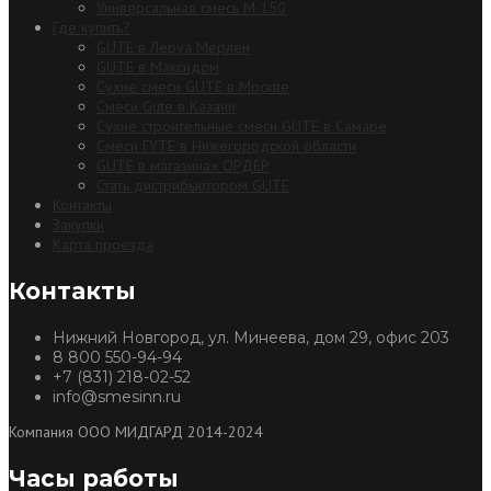
Универсальная смесь М 150
Где купить?
GUTE в Леруа Мерлен
GUTE в Максидом
Сухие смеси GUTE в Москве
Смеси Gute в Казани
Сухие строительные смеси GUTE в Самаре
Смеси ГУТЕ в Нижегородской области
GUTE в магазинах ОРДЕР
Стать дистрибьютором GUTE
Контакты
Закупки
Карта проезда
Контакты
Нижний Новгород, ул. Минеева, дом 29, офис 203
8 800 550-94-94
+7 (831) 218-02-52
info@smesinn.ru
Компания ООО МИДГАРД 2014-2024
Часы работы