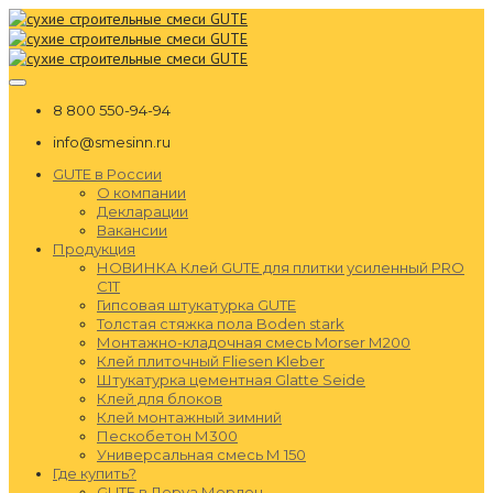
8 800 550-94-94
info@smesinn.ru
GUTE в России
О компании
Декларации
Вакансии
Продукция
НОВИНКА Клей GUTE для плитки усиленный PRO
C1T
Гипсовая штукатурка GUTE
Толстая стяжка пола Boden stark
Монтажно-кладочная смесь Morser М200
Клей плиточный Fliesen Kleber
Штукатурка цементная Glatte Seide
Клей для блоков
Клей монтажный зимний
Пескобетон М300
Универсальная смесь М 150
Где купить?
GUTE в Леруа Мерлен