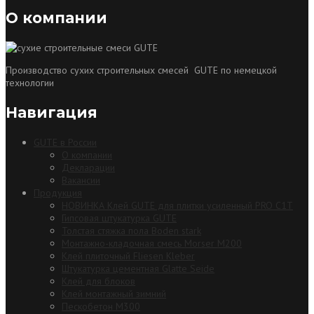
О компании
Производство сухих строительных смесей GUTE по немецкой
технологии
Навигация
GUTE в России
О компании
Декларации
Вакансии
Продукция
НОВИНКА Клей GUTE для плитки усиленный PRO C1T
Гипсовая штукатурка GUTE
Толстая стяжка пола Boden stark
Монтажно-кладочная смесь Morser М200
Клей плиточный Fliesen Kleber
Штукатурка цементная Glatte Seide
Клей для блоков
Клей монтажный зимний
Пескобетон М300