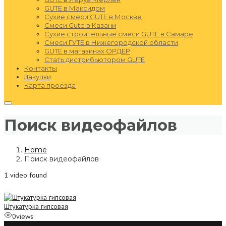
GUTE в Максидом
Сухие смеси GUTE в Москве
Смеси Gute в Казани
Сухие строительные смеси GUTE в Самаре
Смеси ГУТЕ в Нижегородской области
GUTE в магазинах ОРДЕР
Стать дистрибьютором GUTE
Контакты
Закупки
Карта проезда
Поиск видеофайлов
Home
Поиск видеофайлов
1 video found
Штукатурка гипсовая
0
views