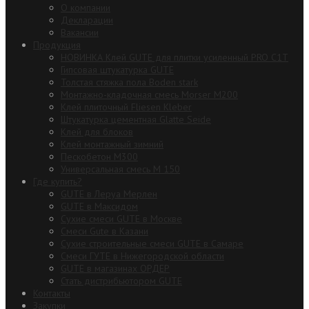
О компании
Декларации
Вакансии
Продукция
НОВИНКА Клей GUTE для плитки усиленный PRO C1T
Гипсовая штукатурка GUTE
Толстая стяжка пола Boden stark
Монтажно-кладочная смесь Morser М200
Клей плиточный Fliesen Kleber
Штукатурка цементная Glatte Seide
Клей для блоков
Клей монтажный зимний
Пескобетон М300
Универсальная смесь М 150
Где купить?
GUTE в Леруа Мерлен
GUTE в Максидом
Сухие смеси GUTE в Москве
Смеси Gute в Казани
Сухие строительные смеси GUTE в Самаре
Смеси ГУТЕ в Нижегородской области
GUTE в магазинах ОРДЕР
Стать дистрибьютором GUTE
Контакты
Закупки