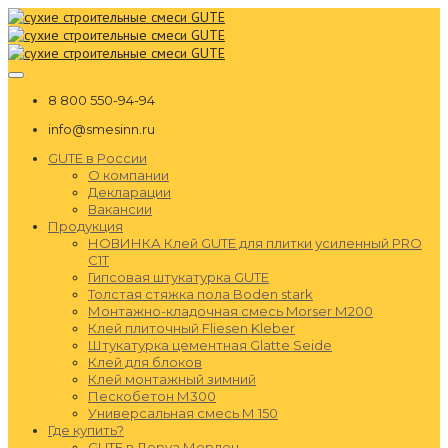
8 800 550-94-94
info@smesinn.ru
GUTE в России
О компании
Декларации
Вакансии
Продукция
НОВИНКА Клей GUTE для плитки усиленный PRO
C1T
Гипсовая штукатурка GUTE
Толстая стяжка пола Boden stark
Монтажно-кладочная смесь Morser М200
Клей плиточный Fliesen Kleber
Штукатурка цементная Glatte Seide
Клей для блоков
Клей монтажный зимний
Пескобетон М300
Универсальная смесь М 150
Где купить?
GUTE в Леруа Мерлен