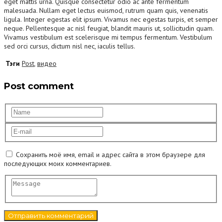
eget mattis urna. Quisque consectetur odio ac ante fermentum
malesuada. Nullam eget lectus euismod, rutrum quam quis, venenatis
ligula. Integer egestas elit ipsum. Vivamus nec egestas turpis, et semper
neque. Pellentesque ac nisl feugiat, blandit mauris ut, sollicitudin quam.
Vivamus vestibulum est scelerisque mi tempus fermentum. Vestibulum
sed orci cursus, dictum nisl nec, iaculis tellus.
Тэги
Post
,
видео
Post comment
Сохранить моё имя, email и адрес сайта в этом браузере для
последующих моих комментариев.