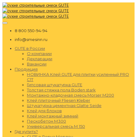
8 800 550-94-94
info@smesinn.ru
GUTE в России
О компании
Декларации
Вакансии
Продукция
НОВИНКА Клей GUTE для плитки усиленный PRO
C1T
Гипсовая штукатурка GUTE
Толстая стяжка пола Boden stark
Монтажно-кладочная смесь Morser М200
Клей плиточный Fliesen Kleber
Штукатурка цементная Glatte Seide
Клей для блоков
Клей монтажный зимний
Пескобетон М300
Универсальная смесь М 150
Где купить?
GUTE в Леруа Мерлен