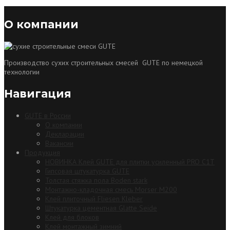
О компании
Производство сухих строительных смесей GUTE по немецкой
технологии
Навигация
GUTE в России
О компании
Декларации
Вакансии
Продукция
НОВИНКА Клей GUTE для плитки усиленный PRO C1T
Гипсовая штукатурка GUTE
Толстая стяжка пола Boden stark
Монтажно-кладочная смесь Morser М200
Клей плиточный Fliesen Kleber
Штукатурка цементная Glatte Seide
Клей для блоков
Клей монтажный зимний