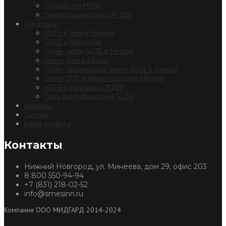
Пескобетон М300
Универсальная смесь М 150
Где купить?
GUTE в Леруа Мерлен
GUTE в Максидом
Сухие смеси GUTE в Москве
Смеси Gute в Казани
Сухие строительные смеси GUTE в Самаре
Смеси ГУТЕ в Нижегородской области
GUTE в магазинах ОРДЕР
Стать дистрибьютором GUTE
Контакты
Закупки
Карта проезда
Контакты
Нижний Новгород, ул. Минеева, дом 29, офис 203
8 800 550-94-94
+7 (831) 218-02-52
info@smesinn.ru
Компания ООО МИДГАРД 2014-2024