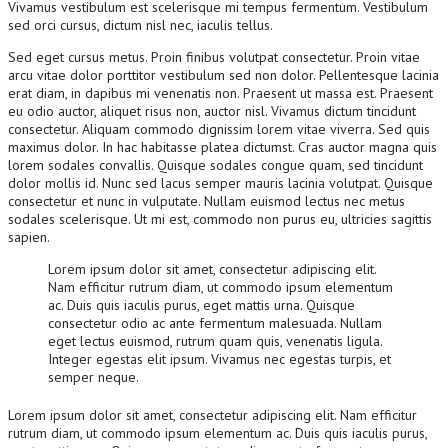
Vivamus vestibulum est scelerisque mi tempus fermentum. Vestibulum
sed orci cursus, dictum nisl nec, iaculis tellus.
Sed eget cursus metus. Proin finibus volutpat consectetur. Proin vitae
arcu vitae dolor porttitor vestibulum sed non dolor. Pellentesque lacinia
erat diam, in dapibus mi venenatis non. Praesent ut massa est. Praesent
eu odio auctor, aliquet risus non, auctor nisl. Vivamus dictum tincidunt
consectetur. Aliquam commodo dignissim lorem vitae viverra. Sed quis
maximus dolor. In hac habitasse platea dictumst. Cras auctor magna quis
lorem sodales convallis. Quisque sodales congue quam, sed tincidunt
dolor mollis id. Nunc sed lacus semper mauris lacinia volutpat. Quisque
consectetur et nunc in vulputate. Nullam euismod lectus nec metus
sodales scelerisque. Ut mi est, commodo non purus eu, ultricies sagittis
sapien.
Lorem ipsum dolor sit amet, consectetur adipiscing elit.
Nam efficitur rutrum diam, ut commodo ipsum elementum
ac. Duis quis iaculis purus, eget mattis urna. Quisque
consectetur odio ac ante fermentum malesuada. Nullam
eget lectus euismod, rutrum quam quis, venenatis ligula.
Integer egestas elit ipsum. Vivamus nec egestas turpis, et
semper neque.
Lorem ipsum dolor sit amet, consectetur adipiscing elit. Nam efficitur
rutrum diam, ut commodo ipsum elementum ac. Duis quis iaculis purus,