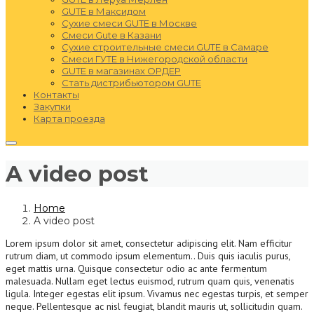
GUTE в Максидом
Сухие смеси GUTE в Москве
Смеси Gute в Казани
Сухие строительные смеси GUTE в Самаре
Смеси ГУТЕ в Нижегородской области
GUTE в магазинах ОРДЕР
Стать дистрибьютором GUTE
Контакты
Закупки
Карта проезда
A video post
Home
A video post
Lorem ipsum dolor sit amet, consectetur adipiscing elit. Nam efficitur
rutrum diam, ut commodo ipsum elementum.
. Duis quis iaculis purus,
eget mattis urna. Quisque consectetur odio ac ante fermentum
malesuada. Nullam eget lectus euismod, rutrum quam quis, venenatis
ligula. Integer egestas elit ipsum. Vivamus nec egestas turpis, et semper
neque. Pellentesque ac nisl feugiat, blandit mauris ut, sollicitudin quam.